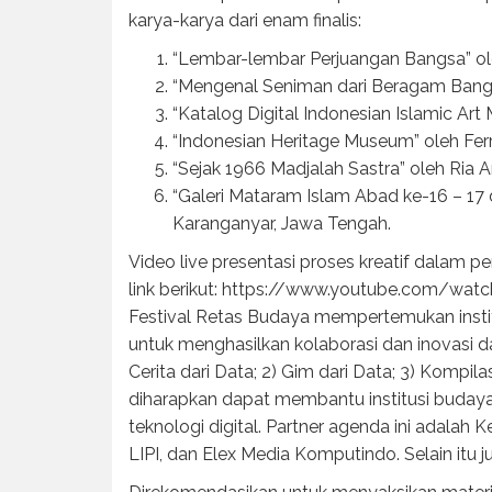
karya-karya dari enam finalis:
“Lembar-lembar Perjuangan Bangsa” ole
“Mengenal Seniman dari Beragam Bangsa”
“Katalog Digital Indonesian Islamic Art
“Indonesian Heritage Museum” oleh Fer
“Sejak 1966 Madjalah Sastra” oleh Ria 
“Galeri Mataram Islam Abad ke-16 – 17 
Karanganyar, Jawa Tengah.
Video live presentasi proses kreatif dalam pe
link berikut: https://www.youtube.com/wa
Festival Retas Budaya mempertemukan institu
untuk menghasilkan kolaborasi dan inovasi da
Cerita dari Data; 2) Gim dari Data; 3) Kompil
diharapkan dapat membantu institusi budaya
teknologi digital. Partner agenda ini adalah
LIPI, dan Elex Media Komputindo. Selain itu 