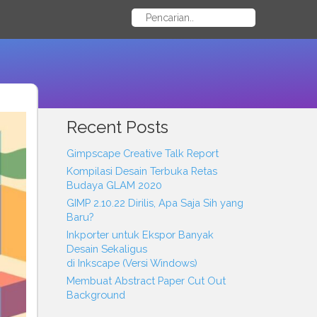
Recent Posts
Gimpscape Creative Talk Report
Kompilasi Desain Terbuka Retas
Budaya GLAM 2020
GIMP 2.10.22 Dirilis, Apa Saja Sih yang
Baru?
Inkporter untuk Ekspor Banyak
Desain Sekaligus
di Inkscape (Versi Windows)
Membuat Abstract Paper Cut Out
Background