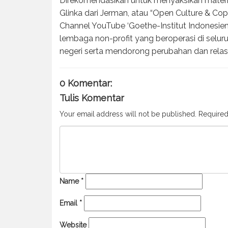
Direkomendasikan untuk menyaksikan materi b
Glinka dari Jerman, atau “Open Culture & Copy
Channel YouTube ‘Goethe-Institut Indonesien’.
lembaga non-profit yang beroperasi di selur
negeri serta mendorong perubahan dan relas
0 Komentar:
Tulis Komentar
Your email address will not be published.
Required
Name
*
Email
*
Website