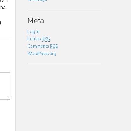
trin
anal
Meta
r
Log in
Entries
RSS
Comments
RSS
WordPress.org