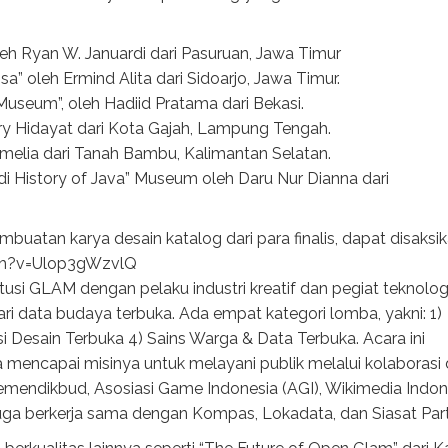
h Ryan W. Januardi dari Pasuruan, Jawa Timur
 oleh Ermind Alita dari Sidoarjo, Jawa Timur.
 Museum”, oleh Hadiid Pratama dari Bekasi.
ry Hidayat dari Kota Gajah, Lampung Tengah.
Amelia dari Tanah Bambu, Kalimantan Selatan.
di History of Java” Museum oleh Daru Nur Dianna dari
mbuatan karya desain katalog dari para finalis, dapat disaksik
tch?v=Ulop3gWzvlQ
si GLAM dengan pelaku industri kreatif dan pegiat teknolog
ri data budaya terbuka. Ada empat kategori lomba, yakni: 1)
asi Desain Terbuka 4) Sains Warga & Data Terbuka. Acara ini
 mencapai misinya untuk melayani publik melalui kolaborasi
 Kemendikbud, Asosiasi Game Indonesia (AGI), Wikimedia Indon
juga berkerja sama dengan Kompas, Lokadata, dan Siasat Partik