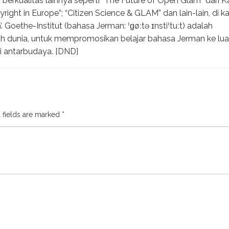
erkualitas lainnya seperti “The Future of Open Glam” dari Ka
right in Europe”; “Citizen Science & GLAM” dan lain-lain, di k
 Goethe-Institut (bahasa Jerman: ˈɡøːtə ɪnstiˈtuːt) adalah
uh dunia, untuk mempromosikan belajar bahasa Jerman ke lua
i antarbudaya. [DND]
 fields are marked
*