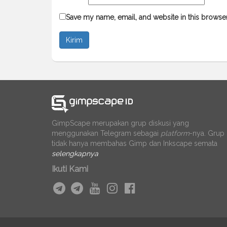
Save my name, email, and website in this browser
GimpScape merupakan grup diskusi yang
menggunakan Telegram sebagai
platform
-nya. Grup 
tidak hanya membahas Gimp dan Inkscape semata
selengkapnya
Ikuti Kami